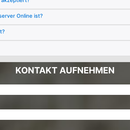
akzeptiert?
erver Online ist?
t?
KONTAKT AUFNEHMEN