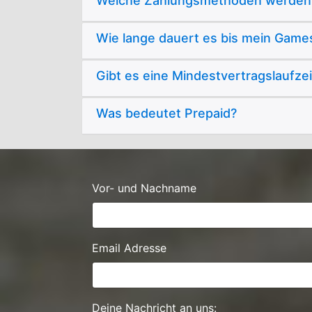
Welche Zahlungsmethoden werden 
Wie lange dauert es bis mein Games
Gibt es eine Mindestvertragslaufzei
Was bedeutet Prepaid?
Vor- und Nachname
Email Adresse
Deine Nachricht an uns: