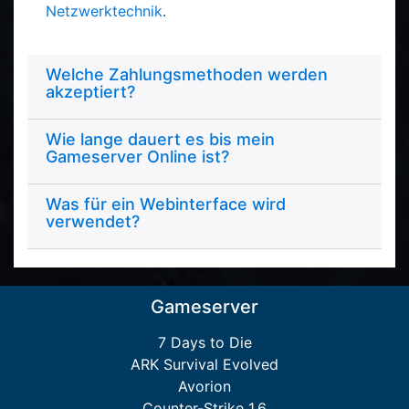
Netzwerktechnik
.
Welche Zahlungsmethoden werden
akzeptiert?
Wie lange dauert es bis mein
Gameserver Online ist?
Was für ein Webinterface wird
verwendet?
Gameserver
7 Days to Die
ARK Survival Evolved
Avorion
Counter-Strike 1.6